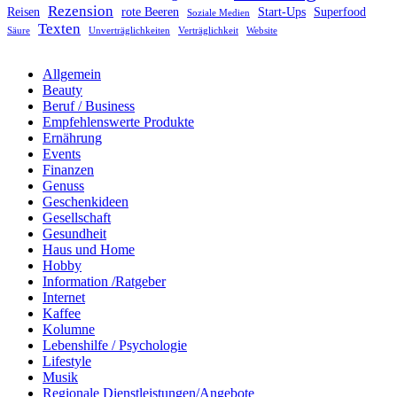
Rezension
Reisen
rote Beeren
Start-Ups
Superfood
Soziale Medien
Texten
Säure
Unverträglichkeiten
Verträglichkeit
Website
Allgemein
Beauty
Beruf / Business
Empfehlenswerte Produkte
Ernährung
Events
Finanzen
Genuss
Geschenkideen
Gesellschaft
Gesundheit
Haus und Home
Hobby
Information /Ratgeber
Internet
Kaffee
Kolumne
Lebenshilfe / Psychologie
Lifestyle
Musik
Regionale Dienstleistungen/Angebote