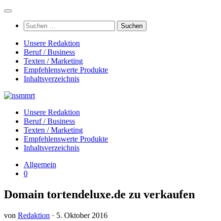
Zum
Inhalt
Suchen
springen
nach:
Unsere Redaktion
Beruf / Business
Texten / Marketing
Empfehlenswerte Produkte
Inhaltsverzeichnis
Unsere Redaktion
Beruf / Business
Texten / Marketing
Empfehlenswerte Produkte
Inhaltsverzeichnis
Allgemein
0
Domain tortendeluxe.de zu verkaufen
von
Redaktion
·
5. Oktober 2016