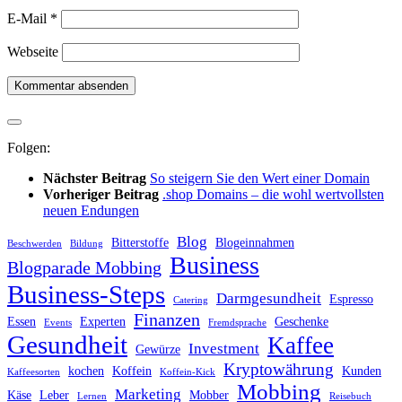
E-Mail
*
Webseite
Folgen:
Nächster Beitrag
So steigern Sie den Wert einer Domain
Vorheriger Beitrag
.shop Domains – die wohl wertvollsten
neuen Endungen
Blog
Bitterstoffe
Blogeinnahmen
Beschwerden
Bildung
Business
Blogparade Mobbing
Business-Steps
Darmgesundheit
Espresso
Catering
Finanzen
Essen
Experten
Geschenke
Events
Fremdsprache
Gesundheit
Kaffee
Investment
Gewürze
Kryptowährung
kochen
Koffein
Kunden
Kaffeesorten
Koffein-Kick
Mobbing
Marketing
Käse
Leber
Mobber
Lernen
Reisebuch