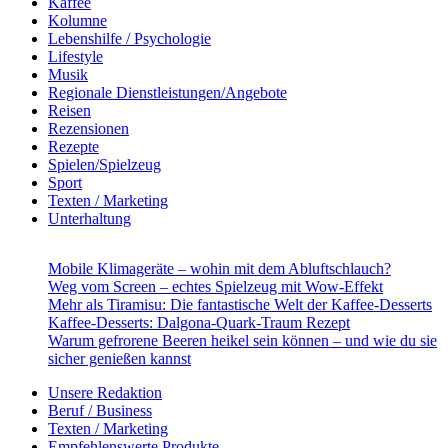
Kaffee
Kolumne
Lebenshilfe / Psychologie
Lifestyle
Musik
Regionale Dienstleistungen/Angebote
Reisen
Rezensionen
Rezepte
Spielen/Spielzeug
Sport
Texten / Marketing
Unterhaltung
Mobile Klimageräte – wohin mit dem Abluftschlauch?
Weg vom Screen – echtes Spielzeug mit Wow-Effekt
Mehr als Tiramisu: Die fantastische Welt der Kaffee-Desserts
Kaffee-Desserts: Dalgona-Quark-Traum Rezept
Warum gefrorene Beeren heikel sein können – und wie du sie
sicher genießen kannst
Unsere Redaktion
Beruf / Business
Texten / Marketing
Empfehlenswerte Produkte