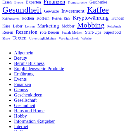
Finanzen
Essen
Experten
Geschenke
Events
Fremdsprache
Gesundheit
Kaffee
Investment
Gewürze
Kryptowährung
kochen
Koffein
Kunden
Kaffeesorten
Koffein-Kick
Mobbing
Marketing
Käse
Leber
Mobber
Lernen
Reisebuch
Rezension
Reisen
rote Beeren
Start-Ups
Superfood
Soziale Medien
Texten
Säure
Unverträglichkeiten
Verträglichkeit
Website
Allgemein
Beauty
Beruf / Business
Empfehlenswerte Produkte
Ernährung
Events
Finanzen
Genuss
Geschenkideen
Gesellschaft
Gesundheit
Haus und Home
Hobby
Information /Ratgeber
Internet