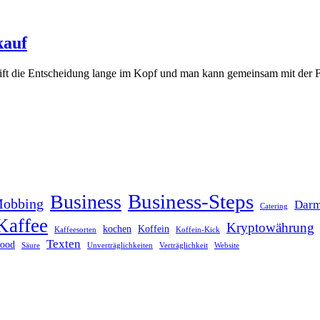
kauf
eift die Entscheidung lange im Kopf und man kann gemeinsam mit der Fa
Business-Steps
Business
Mobbing
Darm
Catering
Kaffee
Kryptowährung
kochen
Koffein
Kaffeesorten
Koffein-Kick
Texten
food
Säure
Unverträglichkeiten
Verträglichkeit
Website