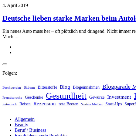
4. April 2019
Deutsche lieben starke Marken beim Auto
Ein neues Auto muss her – oft plötzlich und dringend. Nicht immer r
Macht...
Folgen:
Blogparade 
Blog
Bitterstoffe
Blogeinnahmen
Beschwerden
Bildung
Gesundheit
Investment
Geschenke
Gewürze
Fremdsprache
Rezension
Reisen
rote Beeren
Start-Ups
Super
Reisebuch
Soziale Medien
Allgemein
Beauty
Beruf / Business
Empfehlenswerte Produkte