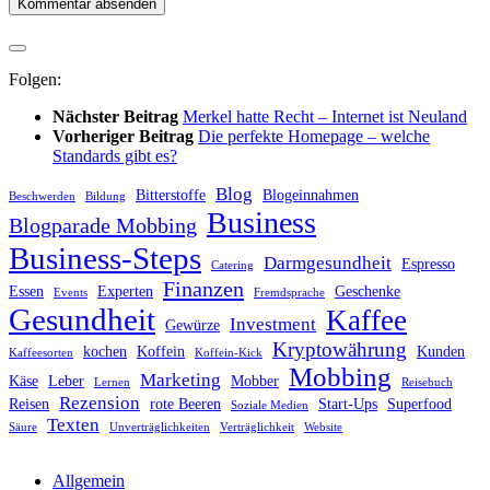
Folgen:
Nächster Beitrag
Merkel hatte Recht – Internet ist Neuland
Vorheriger Beitrag
Die perfekte Homepage – welche
Standards gibt es?
Blog
Bitterstoffe
Blogeinnahmen
Beschwerden
Bildung
Business
Blogparade Mobbing
Business-Steps
Darmgesundheit
Espresso
Catering
Finanzen
Essen
Experten
Geschenke
Events
Fremdsprache
Gesundheit
Kaffee
Investment
Gewürze
Kryptowährung
kochen
Koffein
Kunden
Kaffeesorten
Koffein-Kick
Mobbing
Marketing
Käse
Leber
Mobber
Lernen
Reisebuch
Rezension
Reisen
rote Beeren
Start-Ups
Superfood
Soziale Medien
Texten
Säure
Unverträglichkeiten
Verträglichkeit
Website
Allgemein