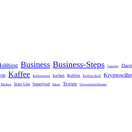
Business-Steps
Business
Mobbing
Darm
Catering
Kaffee
Kryptowähr
ent
kochen
Koffein
Kaffeesorten
Koffein-Kick
Texten
Start-Ups
Superfood
e Medien
Säure
Unverträglichkeiten