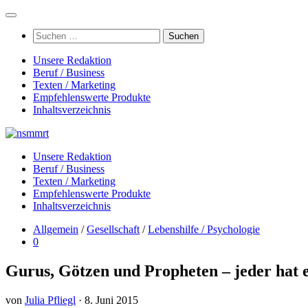
Zum
Inhalt
Suchen
springen
nach:
Unsere Redaktion
Beruf / Business
Texten / Marketing
Empfehlenswerte Produkte
Inhaltsverzeichnis
Unsere Redaktion
Beruf / Business
Texten / Marketing
Empfehlenswerte Produkte
Inhaltsverzeichnis
Allgemein
/
Gesellschaft
/
Lebenshilfe / Psychologie
0
Gurus, Götzen und Propheten – jeder hat
von
Julia Pfliegl
·
8. Juni 2015