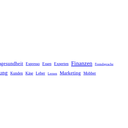
Finanzen
gesundheit
Espresso
Essen
Experten
Fremdsprache
ung
Marketing
Kunden
Käse
Leber
Mobber
Lernen