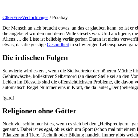
ClkerFreeVectorImages
/ Pixabay
Der Mensch an sich braucht etwas, an das er glauben kann, so ist er 
die angebetet wurden und deren Wille Gesetz war. Und auch jene, di
Aliens…. die Liste ist beliebig verlängerbar. Daran ist nichts verwerf
etwas, das die geistige
Gesundheit
in schwierigen Lebensphasen ganz 
Die irdischen Folgen
Schwierig wird es erst, wenn die Stellvertreter der höheren Mächte
Gehirnwäsche, kollektiver Selbstmord (an dieser Stelle sei an den Vo
Leiden im Diesseits sind die offensichtlichsten Probleme, die davon v
automatisch Regel Nummer eins in Kraft, die da lautet „Der (beliebi
[gard]
Religionen ohne Götter
Noch viel schlimmer ist es, wenn es sich bei den „Heilspredigern“ ga
genannt. Dabei ist es egal, ob es sich um Sport (schon mal mit einem F
Pflanzen und Tiere, Technik oder Bildung handelt. Immer gibts welch