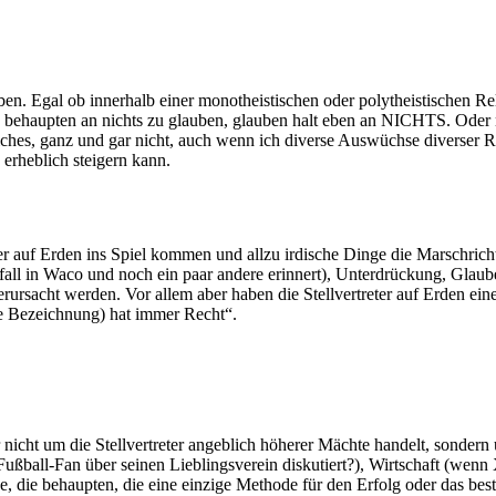
eben. Egal ob innerhalb einer monotheistischen oder polytheistischen R
e behaupten an nichts zu glauben, glauben halt eben an NICHTS. Oder 
liches, ganz und gar nicht, auch wenn ich diverse Auswüchse diverser Re
erheblich steigern kann.
 hier auf Erden ins Spiel kommen und allzu irdische Dinge die Marsch
rfall in Waco und noch ein paar andere erinnert), Unterdrückung, Glaub
erursacht werden. Vor allem aber haben die Stellvertreter auf Erden ein
ge Bezeichnung) hat immer Recht“.
r nicht um die Stellvertreter angeblich höherer Mächte handelt, sonde
ußball-Fan über seinen Lieblingsverein diskutiert?), Wirtschaft (wenn XY
e, die behaupten, die eine einzige Methode für den Erfolg oder das b