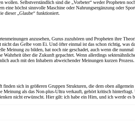
n wollen. Selbstverständlich sind die „Vorbeter“ weder Propheten noch
ndern eine höchst sinnvolle Maschine oder Nahrungsergänzung oder Spor
ie dieser „Glaube“ funktioniert.
ertenmeinungen anzusehen, Gurus zuzuhören und Propheten ihre Theorie
t nicht das Gelbe vom Ei. Und öfter einmal ist das schon richtig, was 
elle Meinung zu bilden, hat noch nie geschadet, auch wenn die nunmal 
e Wahrheit über die Zukunft gepachtet. Wenn allerdings sektenähnlich
hnlich auch mit den Inhabern abweichender Meinungen kurzen Prozess.
ft finden sich in größeren Gruppen Strukturen, die dem oben allgemein 
ne Meinung als das Non-plus-Ultra verkauft, gehört kritisch hinterfragt
enken nicht erwünscht. Hier gilt: ich habe ein Hirn, und ich werde es 