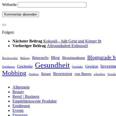
Webseite
Folgen:
Nächster Beitrag
Kokosöl – hält Geist und Körper fit
Vorheriger Beitrag
Allroundtalent Erdnussöl
Blogparade 
Blog
Bitterstoffe
Blogeinnahmen
Beschwerden
Bildung
Gesundheit
Investm
Geschenke
Gewürze
Gerbäuren
Getränke
Mobbing
Rezension
Reisen
rote Beeren
Outdoor
schreiben
Sozial
Allgemein
Beauty
Beruf / Business
Empfehlenswerte Produkte
Ernährung
Events
Finanzen