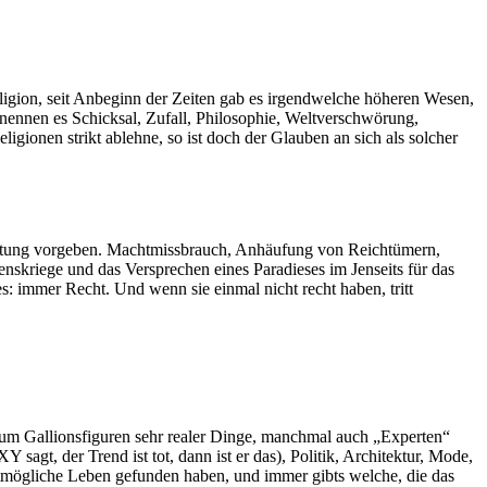
eligion, seit Anbeginn der Zeiten gab es irgendwelche höheren Wesen,
nennen es Schicksal, Zufall, Philosophie, Weltverschwörung,
ligionen strikt ablehne, so ist doch der Glauben an sich als solcher
richtung vorgeben. Machtmissbrauch, Anhäufung von Reichtümern,
enskriege und das Versprechen eines Paradieses im Jenseits für das
es: immer Recht. Und wenn sie einmal nicht recht haben, tritt
rn um Gallionsfiguren sehr realer Dinge, manchmal auch „Experten“
 sagt, der Trend ist tot, dann ist er das), Politik, Architektur, Mode,
estmögliche Leben gefunden haben, und immer gibts welche, die das