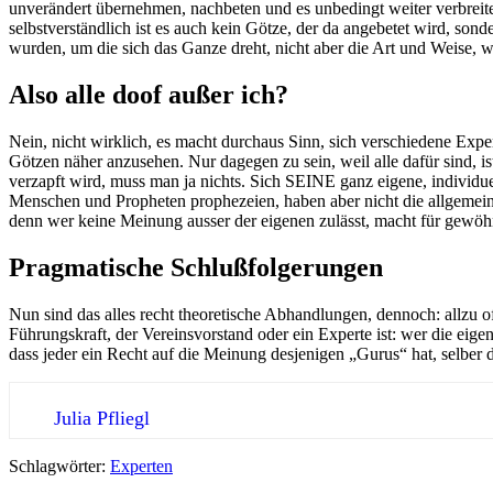
unverändert übernehmen, nachbeten und es unbedingt weiter verbreite
selbstverständlich ist es auch kein Götze, der da angebetet wird, so
wurden, um die sich das Ganze dreht, nicht aber die Art und Weise, w
Also alle doof außer ich?
Nein, nicht wirklich, es macht durchaus Sinn, sich verschiedene Exp
Götzen näher anzusehen. Nur dagegen zu sein, weil alle dafür sind, is
verzapft wird, muss man ja nichts. Sich SEINE ganz eigene, individu
Menschen und Propheten prophezeien, haben aber nicht die allgemein
denn wer keine Meinung ausser der eigenen zulässt, macht für gewö
Pragmatische Schlußfolgerungen
Nun sind das alles recht theoretische Abhandlungen, dennoch: allzu o
Führungskraft, der Vereinsvorstand oder ein Experte ist: wer die eige
dass jeder ein Recht auf die Meinung desjenigen „Gurus“ hat, selber d
Julia Pfliegl
Schlagwörter:
Experten