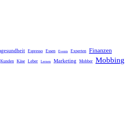
Finanzen
gesundheit
Espresso
Essen
Experten
Events
Mobbing
Marketing
Kunden
Käse
Leber
Mobber
Lernen