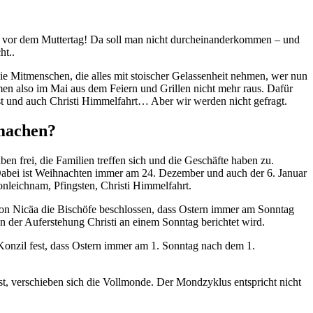
och vor dem Muttertag! Da soll man nicht durcheinanderkommen – und
ht..
 die Mitmenschen, die alles mit stoischer Gelassenheit nehmen, wer nun
ommen also im Mai aus dem Feiern und Grillen nicht mehr raus. Dafür
 ist und auch Christi Himmelfahrt… Aber wir werden nicht gefragt.
tmachen?
en frei, die Familien treffen sich und die Geschäfte haben zu.
. Dabei ist Weihnachten immer am 24. Dezember und auch der 6. Januar
nleichnam, Pfingsten, Christi Himmelfahrt.
von Nicäa die Bischöfe beschlossen, dass Ostern immer am Sonntag
on der Auferstehung Christi an einem Sonntag berichtet wird.
Konzil fest, dass Ostern immer am 1. Sonntag nach dem 1.
st, verschieben sich die Vollmonde. Der Mondzyklus entspricht nicht