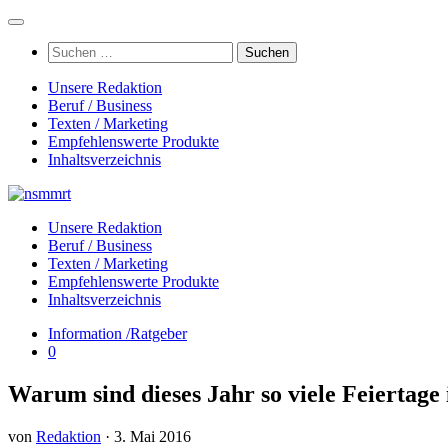
Zum
Inhalt
Suchen
springen
nach:
Unsere Redaktion
Beruf / Business
Texten / Marketing
Empfehlenswerte Produkte
Inhaltsverzeichnis
Unsere Redaktion
Beruf / Business
Texten / Marketing
Empfehlenswerte Produkte
Inhaltsverzeichnis
Information /Ratgeber
0
Warum sind dieses Jahr so viele Feiertage
von
Redaktion
·
3. Mai 2016