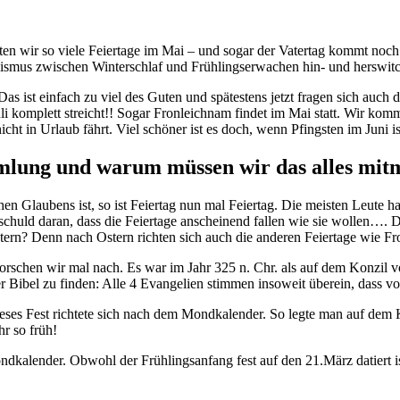
hatten wir so viele Feiertage im Mai – und sogar der Vatertag kommt n
nismus zwischen Winterschlaf und Frühlingserwachen hin- und herswitc
as ist einfach zu viel des Guten und spätestens jetzt fragen sich auch
 Juli komplett streicht!! Sogar Fronleichnam findet im Mai statt. Wir k
icht in Urlaub fährt. Viel schöner ist es doch, wenn Pfingsten im Juni
mmlung und warum müssen wir das alles mi
n Glaubens ist, so ist Feiertag nun mal Feiertag. Die meisten Leute hab
st schuld daran, dass die Feiertage anscheinend fallen wie sie wollen…
ern? Denn nach Ostern richten sich auch die anderen Feiertage wie Fro
orschen wir mal nach. Es war im Jahr 325 n. Chr. als auf dem Konzil 
er Bibel zu finden: Alle 4 Evangelien stimmen insoweit überein, dass v
eses Fest richtete sich nach dem Mondkalender. So legte man auf dem 
hr so früh!
ndkalender. Obwohl der Frühlingsanfang fest auf den 21.März datiert i