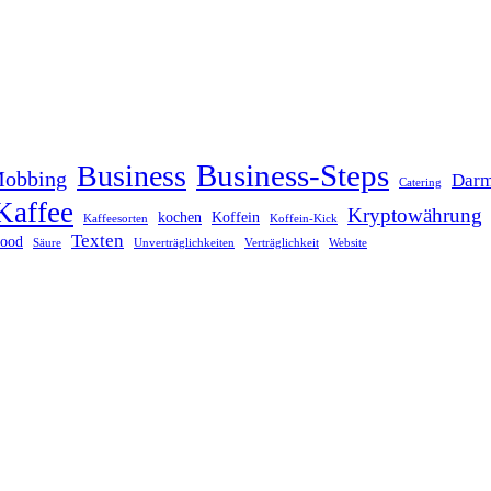
Business-Steps
Business
Mobbing
Darm
Catering
Kaffee
Kryptowährung
kochen
Koffein
Kaffeesorten
Koffein-Kick
Texten
food
Säure
Unverträglichkeiten
Verträglichkeit
Website