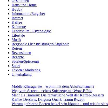
Gesundheit
Haus und Home
Hobby
Information /Ratgeber
Internet
Kaffee
Kolumne
Lebenshilfe / Psychologie
Lifestyle
Musik
Regionale Dienstleistungen/Angebote
Reisen
Rezensionen
Rezepte
Spielen/Spielzeug
Sport
Texten / Marketing
Unterhaltung
Mobile Klimageräte – wohin mit dem Abluftschlauch?
Weg vom Screen – echtes Spielzeug mit Wow-Effekt
Mehr als Tiramisu: Die fantastische Welt der Kaffee-Desserts
Kaffee-Desserts: Dalgona-Quark-Traum Rezept
Warum gefrorene Beeren heikel sein können – und wie du sie s