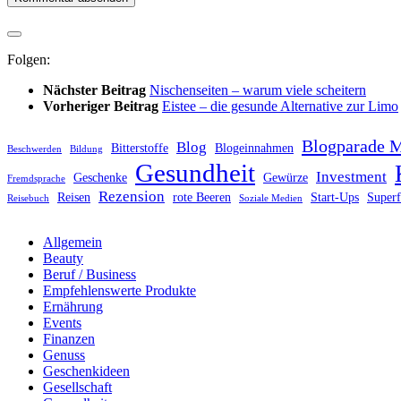
Folgen:
Nächster Beitrag
Nischenseiten – warum viele scheitern
Vorheriger Beitrag
Eistee – die gesunde Alternative zur Limo
Blogparade 
Blog
Bitterstoffe
Blogeinnahmen
Beschwerden
Bildung
Gesundheit
Investment
Geschenke
Gewürze
Fremdsprache
Rezension
Reisen
rote Beeren
Start-Ups
Super
Reisebuch
Soziale Medien
Allgemein
Beauty
Beruf / Business
Empfehlenswerte Produkte
Ernährung
Events
Finanzen
Genuss
Geschenkideen
Gesellschaft