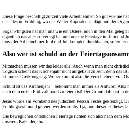
Diese Frage beschäftigt zurzeit viele Arbeitnehmer. So gut wie nie 
das alles im Frühling, wo das Wetter Kapriolen schlägt und der Orga
Sogar Pfingsten hat man uns wie ein Osterei noch in den Mai gelegt! D
eigentlich das alles so verlegt hat und uns die Feiertage im Juni und
muss der Arbeitnehmer Juni und Juli komplett durchhalten, sofern er n
Also wer ist schuld an der Feiertagsansa
Mitmachen müssen wir das leider alle. Auch wenn man nicht christliche
Logisch scheint das Kirchenjahr nicht aufgebaut zu sein, denn das i
ist immer Dreikönigstag. Woher kommt also die Verschieberei von Ost
Schuld ist das Kirchenjahr – bekommt man immer als Antwort. Also f
nach dem ersten Frühvollmond zu feiern ist! Der Grund dafür ist in d
Jesus wurde am Vorabend des jüdischen Pessah-Festes gekreuzigt. Di
Frühlingsvollmond gefeiert werden sollte. Tja, und dieser ist dieses Ja
Die beweglichen christlichen Feiertage richten sich also nach dem Mo
unserem Kalenderjahr.